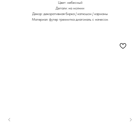
Цвет: небесный
Детали: на молнии
Декор: декоративная бирка / капюшон / карманы
Материал: футер трехнитка диагональ c начесом