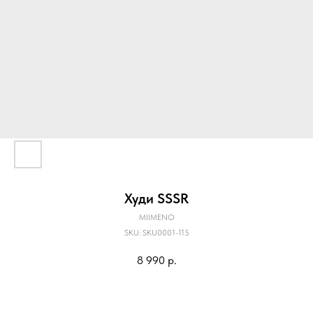
Худи SSSR
MIIMENO
SKU:
SKU0001-115
8 990
р.