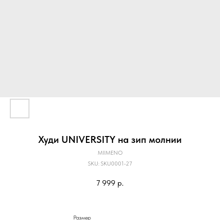
Худи UNIVERSITY на зип молнии
MIIMENO
SKU:
SKU0001-27
7 999
р.
Размер