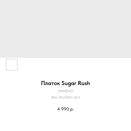
Платок Sugar Rush
MIIMENO
SKU:
SKU0001-023
4 990
р.