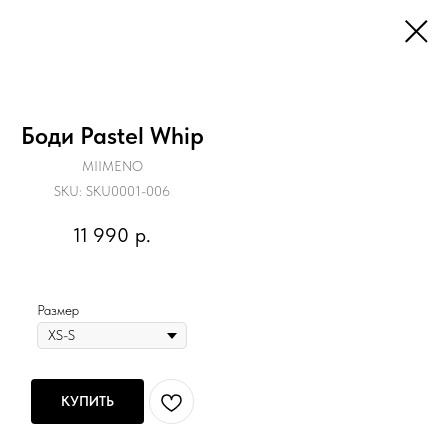
Боди Pastel Whip
MIIMENO
SKU:
SKU0001-006
11 990
р.
Размер
КУПИТЬ