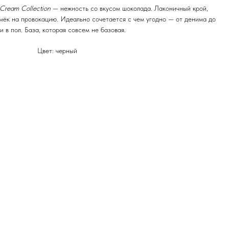
 Cream Collection
— нежность со вкусом шоколада. Лаконичный крой,
амёк на провокацию. Идеально сочетается с чем угодно — от денима до
и в пол. База, которая совсем не базовая.
Цвет: черный