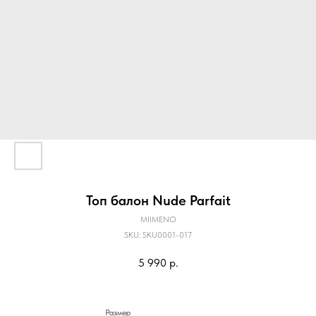
Топ балон Nude Parfait
MIIMENO
SKU:
SKU0001-017
5 990
р.
Размер