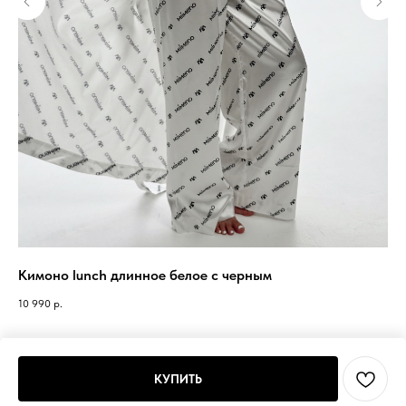
Кимоно lunch длинное белое с черным
Фу
10 990
р.
5 7
КУПИТЬ