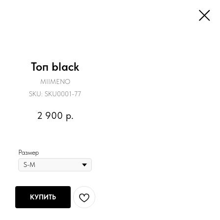
Топ black
MIIMENO
SKU:
SKU0001-77
2 900
р.
Размер
КУПИТЬ