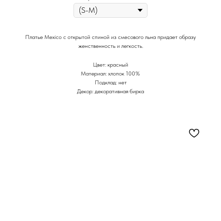
Платье Mexico с открытой спиной из смесового льна придает образу
женственность и легкость.
Цвет: красный
Материал: хлопок 100%
Подклад: нет
Декор: декоративная бирка