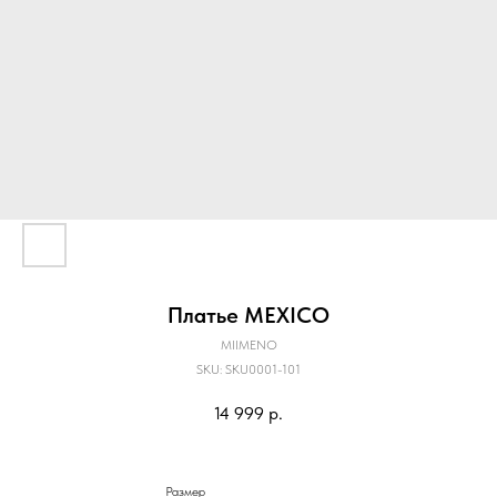
Платье MEXICO
MIIMENO
SKU:
SKU0001-101
14 999
р.
Размер