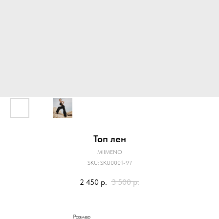
Топ лен
MIIMENO
SKU:
SKU0001-97
2 450
р.
3 500
р.
Размер