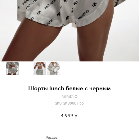
Шорты lunch белые с черным
MIIMENO
SKU:
SKU0001-66
4 999
р.
Размер