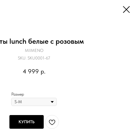
ы lunch белые с розовым
MIIMENO
SKU:
SKU0001-67
4 999
р.
Размер
КУПИТЬ