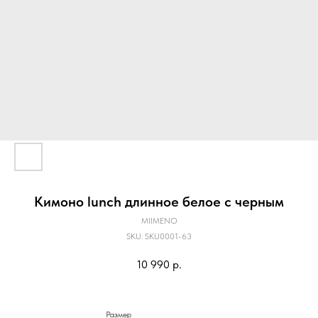
Кимоно lunch длинное белое с черным
MIIMENO
SKU:
SKU0001-63
10 990
р.
Размер