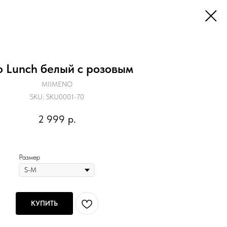
 Lunch белый с розовым
MIIMENO
SKU:
SKU0001-70
2 999
р.
Размер
КУПИТЬ