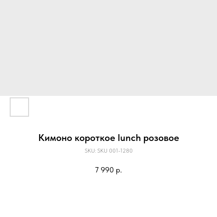
Кимоно короткое lunch розовое
SKU:
SKU 001-1280
7 990
р.