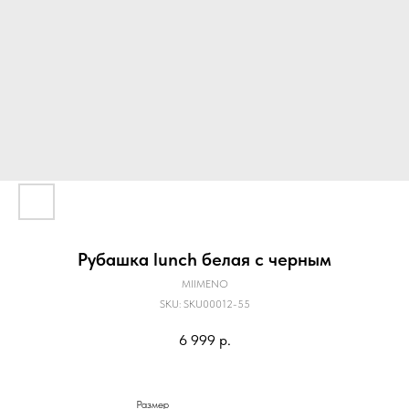
Рубашка lunch белая с черным
MIIMENO
SKU:
SKU00012-55
6 999
р.
Размер