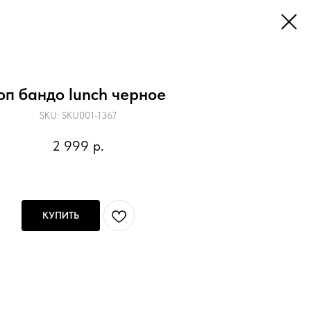
оп бандо lunch черное
SKU:
SKU001-1367
2 999
р.
КУПИТЬ