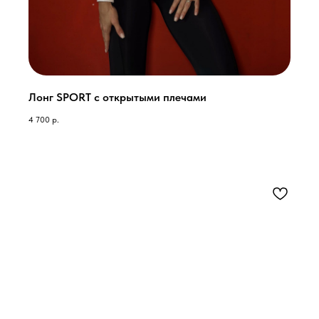
Лонг SPORT с открытыми плечами
4 700
р.