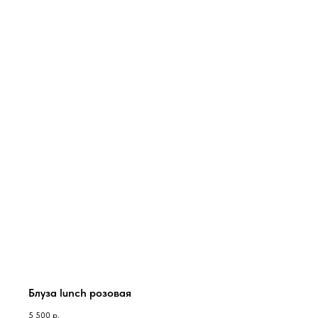
Блуза lunch розовая
5 500
р.