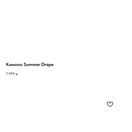
Кимоно Summer Drape
7 999
р.