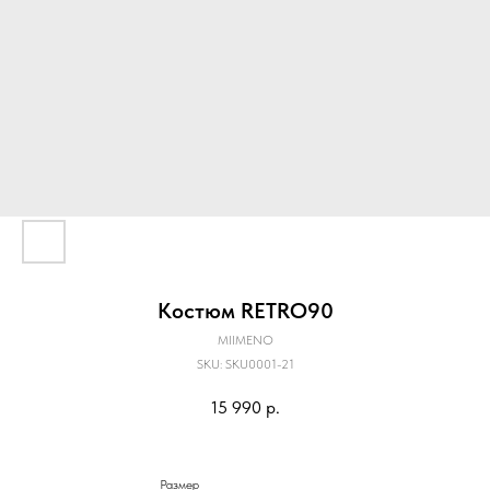
Костюм RETRO90
MIIMENO
SKU:
SKU0001-21
15 990
р.
Размер