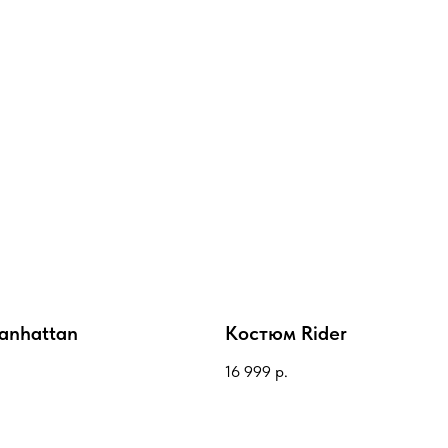
anhattan
Костюм Rider
16 999
р.