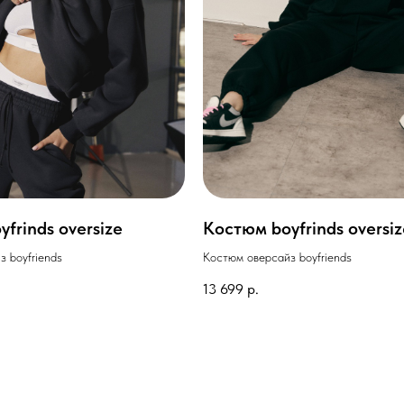
frinds oversize
Костюм boyfrinds oversiz
 boyfriends
Костюм оверсайз boyfriends
13 699
р.