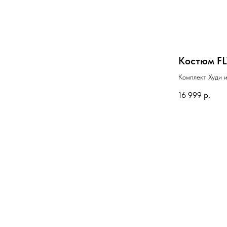
Костюм F
Комплект Худи 
16 999
р.