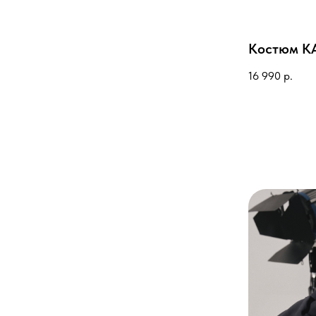
Костюм K
16 990
р.