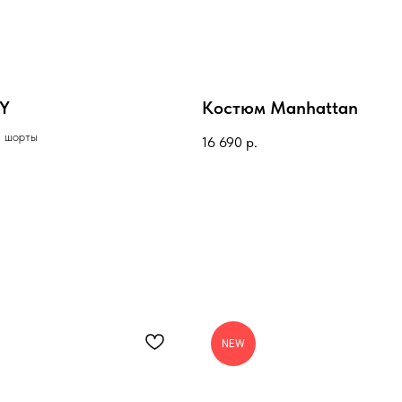
LY
Костюм Manhattan
и шорты
16 690
р.
NEW