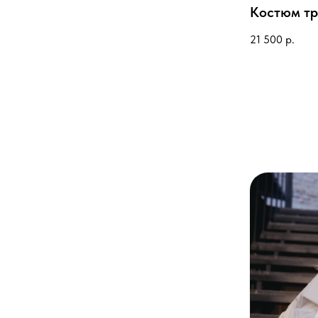
Костюм т
21 500
р.