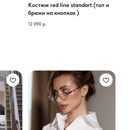
Костюм red line standart (топ и
брюки на кнопках )
12 090
р.