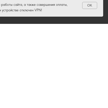
 работы сайта, а также совершения оплаты,
OK
м устройстве отключен VPN!
6-55-03
брьская площадь, д. 2