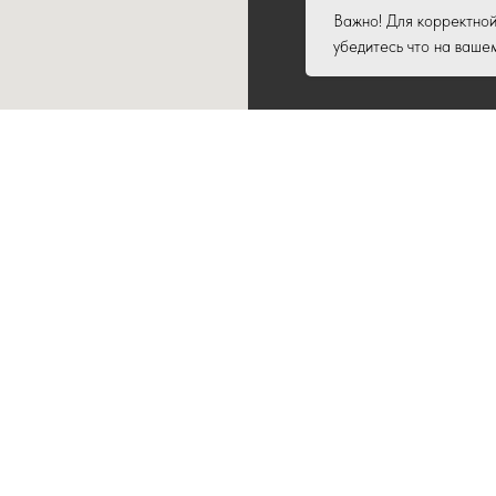
Важно! Для корректной
убедитесь что на ваше
+7 (925) 06
г. Таганрог, Октя
c 10:00 до 20:00