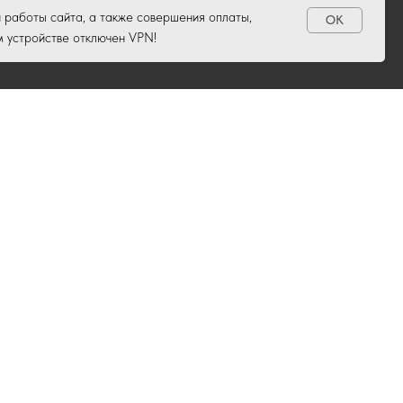
 работы сайта, а также совершения оплаты,
OK
м устройстве отключен VPN!
6-55-03
у, Кировский 41/62, THE XIX showroom