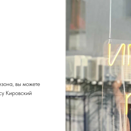
езона, вы можете
су Кировский