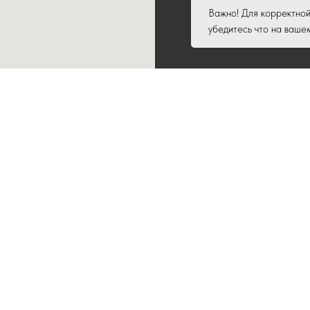
Важно! Для корректной
убедитесь что на ваше
+7 (925) 06
г. Ростов-на-Дон
с 12:00 до 19:00